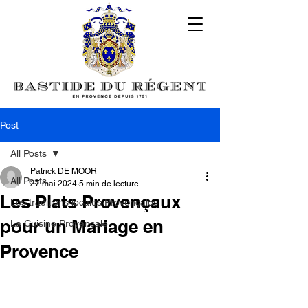
Post
All Posts
Patrick DE MOOR
All Posts
27 mai 2024
5 min de lecture
Les Plats Provençaux
Les traditions locales Provençales
pour un Mariage en
La Cuisine Provençale
Provence