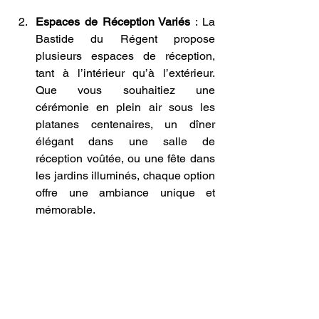
Espaces de Réception Variés
 : La 
Bastide du Régent propose 
plusieurs espaces de réception, 
tant à l’intérieur qu’à l’extérieur. 
Que vous souhaitiez une 
cérémonie en plein air sous les 
platanes centenaires, un dîner 
élégant dans une salle de 
réception voûtée, ou une fête dans 
les jardins illuminés, chaque option 
offre une ambiance unique et 
mémorable.
Cuisine Provençale Authentique
 : 
L’équipe de la Bastide du Régent 
travaille avec des chefs et des 
traiteurs locaux pour offrir une 
cuisine provençale authentique, 