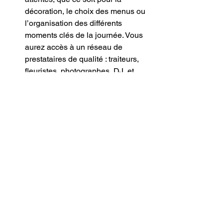
décoration, le choix des menus ou 
l’organisation des différents 
moments clés de la journée. Vous 
aurez accès à un réseau de 
prestataires de qualité : traiteurs, 
fleuristes, photographes, DJ, et 
bien d'autres encore, 
soigneusement sélectionnés pour 
vous offrir le meilleur.
Des hébergements de charme sur 
place :
 Prolongez l’expérience en 
logeant sur place dans l’une de 
nos chambres d’hôtes. Vous et vos 
invités pourrez profiter de la magie 
du domaine, même après la fête. 
Nos chambres, décorées avec 
soin, offrent un confort moderne 
tout en respectant l’authenticité de 