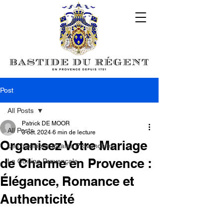
Post
All Posts
Patrick DE MOOR
All Posts
3 oct. 2024
6 min de lecture
Organisez Votre Mariage
Les traditions locales Provençales
de Charme en Provence :
La Cuisine Provençale
Élégance, Romance et
Authenticité